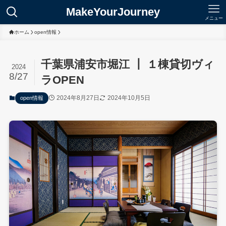
MakeYourJourney
メニュー
ホーム
open情報
千葉県浦安市堀江 ┃ １棟貸切ヴィ
2024
8/27
ラOPEN
2024年8月27日
2024年10月5日
open情報